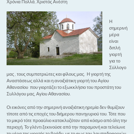
Χρόνια Πολλά, Χριστός Ανέστη
Η
σημερινή
μέρα
είναι
διπλή
γιορτή
για το
Σύλλογο
μας , τους συμπατριώτες και φίλους μας. Η γιορτή της
Αναστάσεως αλλά και η ανοιξιάτικη γιορτή του Αγίου
Αθανασίου που γιορτάζει το εξωκκλήσιο του προστάτη του
Συλλόγου μας, Αγίου Αθανασίου.
Οι εικόνες από την σημερινή ανοιξιάτικη ηρεμία δεν θυμίζουν
τίποτε από τις εποχές του διήμερου πανηγυριού του. Τότε που
το μικρό τότε προαύλιο κατακλυζόταν από κόσμο από όλη την
περιοχή. Το γλέντι ξεκινούσε από την παραμονή και τελείωνε
τη μέρα της γιορτής το βράδυ, με το φως τον λαμπαδοφοριών