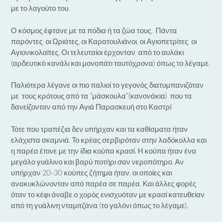
με το λαγούτο του.
Ο κόσμος έφτανε με τα πόδια ή τα ζώα τους. Πάντα
παρόντες οι Ωριάτες, οι Καρατουλιάνοι, οι Αγιοπετρίτες οι
Αγιονικολαϊτες. Οι τελευταίοι έρχονταν από το αυλάκι
(αρδευτικό κανάλι και μονοπάτι ταυτόχρονα) όπως το λέγαμε.
Παλιότερα λέγανε οι πιο παλιοί το γεγονός διατυμπανιζόταν
με τους κρότους από τα “μάσκουλα”(κανονάκια) που τα
δανείζονταν από την Αγιά Παρασκευή στο Καστρί
Τότε που τραπέζια δεν υπήρχαν και τα καθίσματα ήταν
ελάχιστα σκαμνιά. Το κρέας σερβιρόταν στην λαδόκολλα και
η παρέα έπινε με την ίδια κούπα κρασί. Η κούπα ήταν ένα
μεγάλο γυάλινο και βαρύ ποτήρι σαν νεροπότηρο. Αν
υπήρχαν 20-30 κούπες ζήτημα ήταν, οι οποίες και
ανακυκλώνονταν από παρέα σε παρέα. Και άλλες φορές
όταν το κέφι άναβε ο χορός ενισχυόταν με κρασί κατευθείαν
από τη γυάλινη νταμιτζάνα (το γαλόνι όπως το λέγαμε).