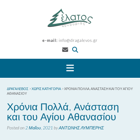
Skip
to
content
e-mail:
info@dragalevos.gr
ΔΡΑΓΑΛΕΒΌΣ
>
ΧΩΡΊΣ ΚΑΤΗΓΟΡΊΑ
>
ΧΡΌΝΙΑ ΠΟΛΛΆ, ΑΝΆΣΤΑΣΗ ΚΑΙ ΤΟΥ ΑΓΊΟΥ
ΑΘΑΝΑΣΊΟΥ
Χρόνια Πολλά, Ανάσταση
και του Αγίου Αθανασίου
Posted on
2 Μαΐου, 2021
by
ΑΝΤΩΝΗΣ ΛΥΜΠΕΡΗΣ