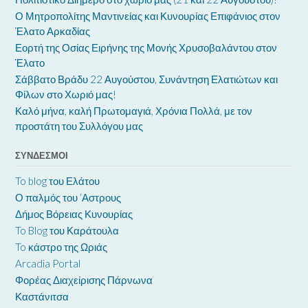
Ο Μητροπολίτης Μαντινείας και Κυνουρίας Επιφάνιος στον
Έλατο Αρκαδίας
Εορτή της Οσίας Ειρήνης της Μονής Χρυσοβαλάντου στον
Έλατο
Σάββατο Βράδυ 22 Αυγούστου, Συνάντηση Ελατιώτων και
Φίλων στο Χωριό μας!
Καλό μήνα, καλή Πρωτομαγιά, Χρόνια Πολλά, με τον
προστάτη του Συλλόγου μας
ΣΎΝΔΕΣΜΟΙ
To blog του Ελάτου
Ο παλμός του ‘Αστρους
Δήμος Βόρειας Κυνουρίας
To Blog του Καράτουλα
To κάστρο της Ωριάς
Arcadia Portal
Φορέας Διαχείρισης Πάρνωνα
Καστάνιτσα