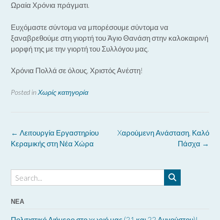
Ωραία Χρόνια πράγματι.
Ευχόμαστε σύντομα να μπορέσουμε σύντομα να
ξαναβρεθούμε στη γιορτή του Άγιο Θανάση στην καλοκαιρινή
μορφή της με την γιορτή του Συλλόγου μας.
Χρόνια Πολλά σε όλους, Χριστός Ανέστη!
Posted in
Χωρίς κατηγορία
Post
←
Λειτουργία Εργαστηρίου
Xαρούμενη Ανάσταση, Καλό
navigation
Κεραμικής στη Νέα Χώρα
Πάσχα
→
ΝΈΑ
Πολιτιστικό Διήμερο στο χωριό μας (21 και 22 Αυγούστου)!