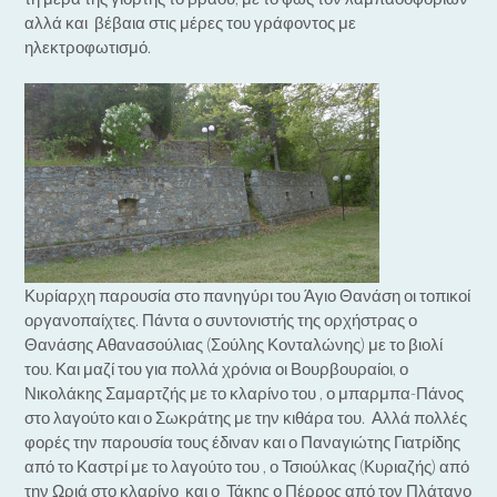
αλλά και βέβαια στις μέρες του γράφοντος με
ηλεκτροφωτισμό.
Κυρίαρχη παρουσία στο πανηγύρι του Άγιο Θανάση οι τοπικοί
οργανοπαίχτες. Πάντα ο συντονιστής της ορχήστρας ο
Θανάσης Αθανασούλιας (Σούλης Κονταλώνης) με το βιολί
του. Και μαζί του για πολλά χρόνια οι Βουρβουραίοι, ο
Νικολάκης Σαμαρτζής με το κλαρίνο του , ο μπαρμπα-Πάνος
στο λαγούτο και ο Σωκράτης με την κιθάρα του. Αλλά πολλές
φορές την παρουσία τους έδιναν και ο Παναγιώτης Γιατρίδης
από το Καστρί με το λαγούτο του , ο Τσιούλκας (Κυριαζής) από
την Ωριά στο κλαρίνο και ο Τάκης ο Πέρρος από τον Πλάτανο