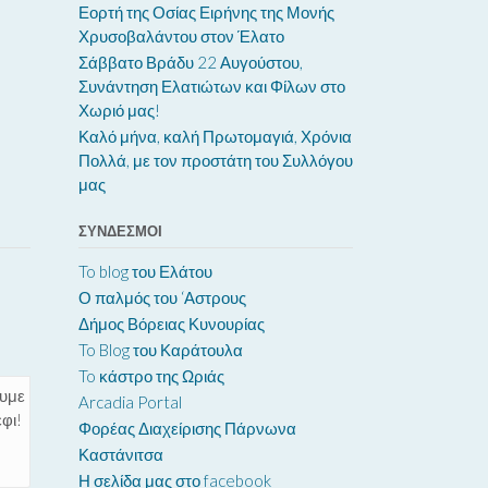
Εορτή της Οσίας Ειρήνης της Μονής
Χρυσοβαλάντου στον Έλατο
Σάββατο Βράδυ 22 Αυγούστου,
Συνάντηση Ελατιώτων και Φίλων στο
Χωριό μας!
Καλό μήνα, καλή Πρωτομαγιά, Χρόνια
Πολλά, με τον προστάτη του Συλλόγου
μας
ΣΎΝΔΕΣΜΟΙ
To blog του Ελάτου
Ο παλμός του ‘Αστρους
Δήμος Βόρειας Κυνουρίας
To Blog του Καράτουλα
To κάστρο της Ωριάς
ουμε
Arcadia Portal
έφι!
Φορέας Διαχείρισης Πάρνωνα
Καστάνιτσα
Η σελίδα μας στο facebook