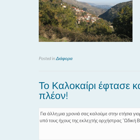
Posted in
Διάφορα
Το Καλοκαίρι έφτασε κα
πλέον!
Για άλλη μια χρονιά σας καλούμε στην ετήσι
υπό τους ήχους της εκλεχτής ορχήστρας “Ωδική Β