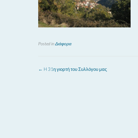
Posted in
Διάφορα
Post
←
H 31η γιορτή του Συλλόγου μας
navigation