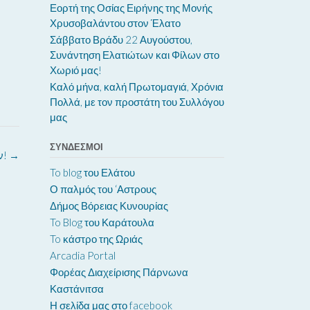
Εορτή της Οσίας Ειρήνης της Μονής
Χρυσοβαλάντου στον Έλατο
Σάββατο Βράδυ 22 Αυγούστου,
Συνάντηση Ελατιώτων και Φίλων στο
Χωριό μας!
Καλό μήνα, καλή Πρωτομαγιά, Χρόνια
Πολλά, με τον προστάτη του Συλλόγου
μας
ΣΎΝΔΕΣΜΟΙ
ν!
→
To blog του Ελάτου
Ο παλμός του ‘Αστρους
Δήμος Βόρειας Κυνουρίας
To Blog του Καράτουλα
To κάστρο της Ωριάς
Arcadia Portal
Φορέας Διαχείρισης Πάρνωνα
Καστάνιτσα
Η σελίδα μας στο facebook