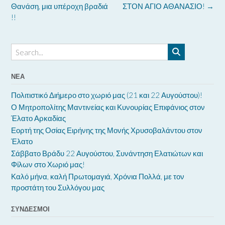
navigation
Θανάση, μια υπέροχη βραδιά
ΣΤΟΝ ΑΓΙΟ ΑΘΑΝΑΣΙΟ!
→
!!
ΝΈΑ
Πολιτιστικό Διήμερο στο χωριό μας (21 και 22 Αυγούστου)!
Ο Μητροπολίτης Μαντινείας και Κυνουρίας Επιφάνιος στον
Έλατο Αρκαδίας
Εορτή της Οσίας Ειρήνης της Μονής Χρυσοβαλάντου στον
Έλατο
Σάββατο Βράδυ 22 Αυγούστου, Συνάντηση Ελατιώτων και
Φίλων στο Χωριό μας!
Καλό μήνα, καλή Πρωτομαγιά, Χρόνια Πολλά, με τον
προστάτη του Συλλόγου μας
ΣΎΝΔΕΣΜΟΙ