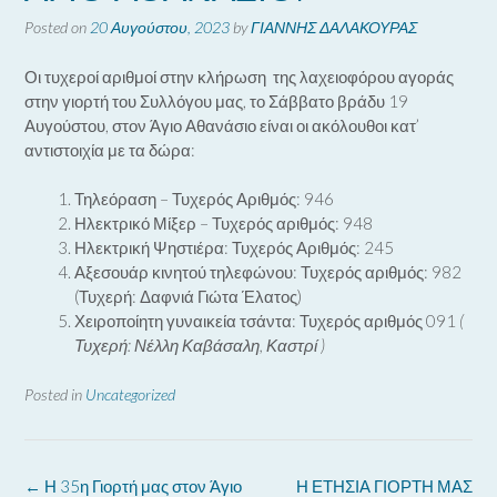
Posted on
20 Αυγούστου, 2023
by
ΓΙΑΝΝΗΣ ΔΑΛΑΚΟΥΡΑΣ
Οι τυχεροί αριθμοί στην κλήρωση της λαχειοφόρου αγοράς
στην γιορτή του Συλλόγου μας, το Σάββατο βράδυ 19
Αυγούστου, στον Άγιο Αθανάσιο είναι οι ακόλουθοι κατ’
αντιστοιχία με τα δώρα:
Τηλεόραση – Τυχερός Αριθμός: 946
Ηλεκτρικό Μίξερ – Τυχερός αριθμός: 948
Ηλεκτρική Ψηστιέρα: Τυχερός Αριθμός: 245
Αξεσουάρ κινητού τηλεφώνου: Τυχερός αριθμός: 982
(Τυχερή: Δαφνιά Γιώτα Έλατος)
Χειροποίητη γυναικεία τσάντα: Τυχερός αριθμός 091
(
Τυχερή: Νέλλη Καβάσαλη, Καστρί )
Posted in
Uncategorized
Post
←
Η 35η Γιορτή μας στον Άγιο
Η ΕΤΗΣΙΑ ΓΙΟΡΤΗ ΜΑΣ