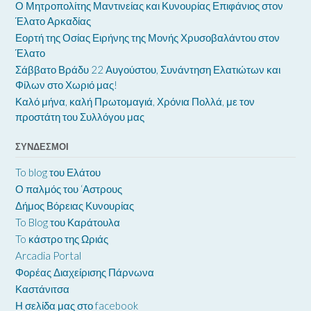
Ο Μητροπολίτης Μαντινείας και Κυνουρίας Επιφάνιος στον
Έλατο Αρκαδίας
Εορτή της Οσίας Ειρήνης της Μονής Χρυσοβαλάντου στον
Έλατο
Σάββατο Βράδυ 22 Αυγούστου, Συνάντηση Ελατιώτων και
Φίλων στο Χωριό μας!
Καλό μήνα, καλή Πρωτομαγιά, Χρόνια Πολλά, με τον
προστάτη του Συλλόγου μας
ΣΎΝΔΕΣΜΟΙ
To blog του Ελάτου
Ο παλμός του ‘Αστρους
Δήμος Βόρειας Κυνουρίας
To Blog του Καράτουλα
To κάστρο της Ωριάς
Arcadia Portal
Φορέας Διαχείρισης Πάρνωνα
Καστάνιτσα
Η σελίδα μας στο facebook