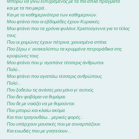
Μπορώ να γίνω ευτυχισμένος με τα πιο απλά πράγματα
και με τα πιο μικρά..
Και με τα καθημερινότερα των καθημερινών.
Μου φτάνει που οι εβδομάδες έχουν Κυριακές.
Μου φτάνει που τα χρόνια φυλάνε Χριστούγεννα για το τέλος
τους.
Που οι χειμώνες έχουν πέτρινα, χιονισμένα σπίτια.
Που ξέρω ν’ ανακαλύπτω τα κρυμμένα πετροράδικα στις
κρυψώνες τους.
Μου φτάνει που μ’ αγαπάνε τέσσερις άνθρωποι.
Πολύ…
Μου φτάνει που αγαπάω τέσσερις ανθρώπους.
Πολύ…
Που ξοδεύω τις ανάσες μου μόνο γι’ αυτούς.
Που δεν φοβάμαι να θυμάμαι.
Που δε με νοιάζει να με θυμούνται.
Που μπορώ και κλαίω ακόμα.
Και που τραγουδάω… μερικές φορές…
Που υπάρχουν μουσικές που με συναρπάζουν.
Και ευωδιές που με γοητεύουν…