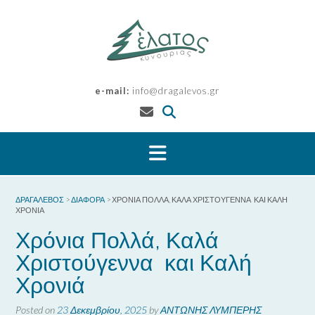
Skip
to
content
e-mail:
info@dragalevos.gr
ΔΡΑΓΑΛΕΒΌΣ
>
ΔΙΆΦΟΡΑ
>
ΧΡΌΝΙΑ ΠΟΛΛΆ, ΚΑΛΆ ΧΡΙΣΤΟΎΓΕΝΝΑ ΚΑΙ ΚΑΛΉ
ΧΡΟΝΙΆ
Χρόνια Πολλά, Καλά
Χριστούγεννα και Καλή
Χρονιά
Posted on
23 Δεκεμβρίου, 2025
by
ΑΝΤΩΝΗΣ ΛΥΜΠΕΡΗΣ