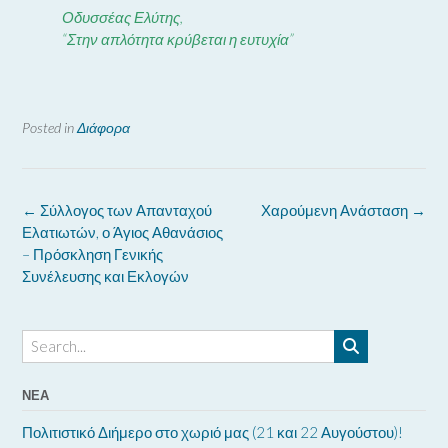
Οδυσσέας Ελύτης,
“Στην απλότητα κρύβεται η ευτυχία”
Posted in
Διάφορα
Post
←
Σύλλογος των Απανταχού
Χαρούμενη Ανάσταση
→
navigation
Ελατιωτών, ο Άγιος Αθανάσιος
– Πρόσκληση Γενικής
Συνέλευσης και Εκλογών
ΝΈΑ
Πολιτιστικό Διήμερο στο χωριό μας (21 και 22 Αυγούστου)!